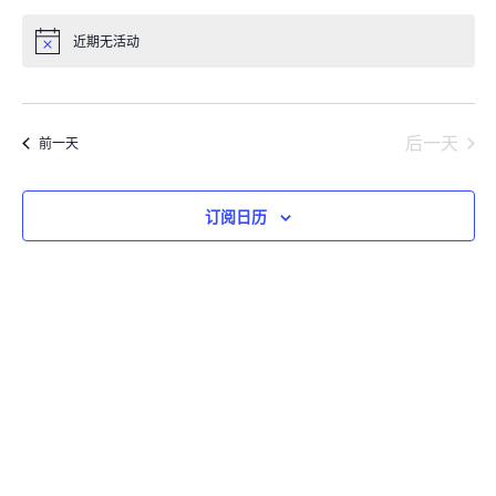
动
动
寻
选
视
搜
择
近期无活动
图
索
日
导
和
期
航
视
后一天
前一天
图
导
航
订阅日历