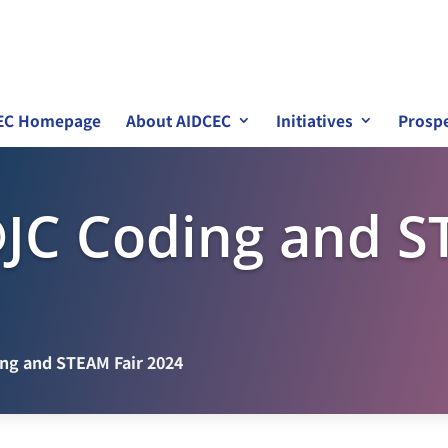
EC Homepage
About AIDCEC
Initiatives
Prospe
JC Coding and S
g and STEAM Fair 2024