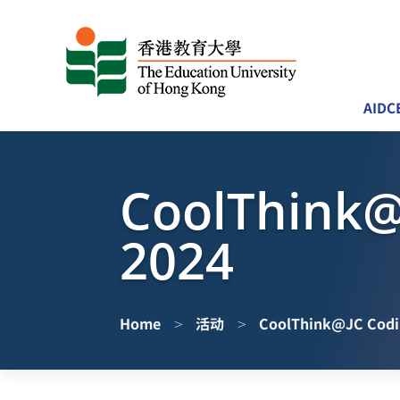
AIDC
CoolThink@
2024
>
>
Home
活动
CoolThink@JC Codin