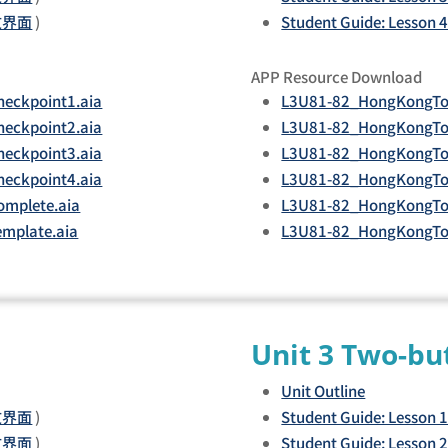
文界面
)
Student Guide: Lesson 
APP Resource Download
eckpoint1.aia
L3U81-82_HongKongTou
eckpoint2.aia
L3U81-82_HongKongTou
eckpoint3.aia
L3U81-82_HongKongTou
eckpoint4.aia
L3U81-82_HongKongTou
mplete.aia
L3U81-82_HongKongTou
mplate.aia
L3U81-82_HongKongTou
Unit 3 Two-b
Unit Outline
文界面
)
Student Guide: Lesson 
文界面
)
Student Guide: Lesson 