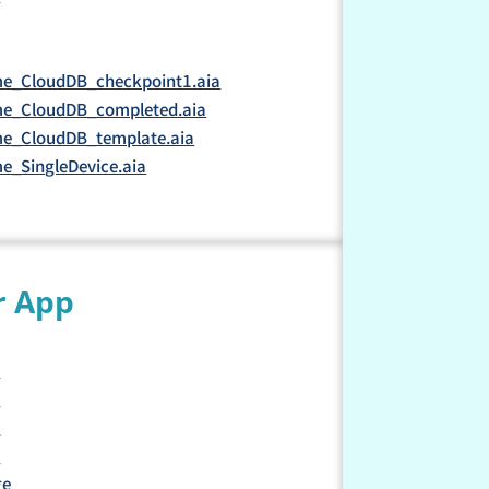
e_CloudDB_checkpoint1.aia
e_CloudDB_completed.aia
e_CloudDB_template.aia
_SingleDevice.aia
r App
1
2
3
4
ge