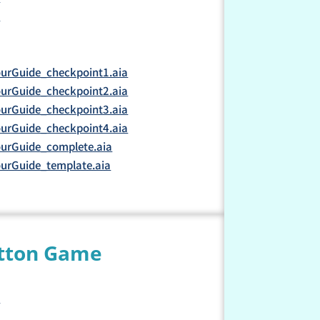
4
rGuide_checkpoint1.aia
rGuide_checkpoint2.aia
rGuide_checkpoint3.aia
rGuide_checkpoint4.aia
rGuide_complete.aia
rGuide_template.aia
utton Game
1
2