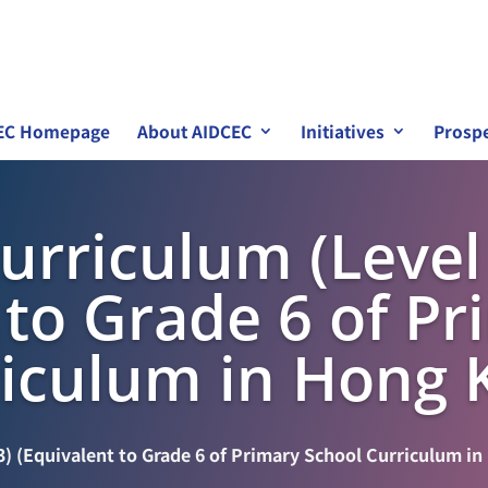
EC Homepage
About AIDCEC
Initiatives
Prospe
urriculum (Level
 to Grade 6 of P
riculum in Hong 
3) (Equivalent to Grade 6 of Primary School Curriculum i