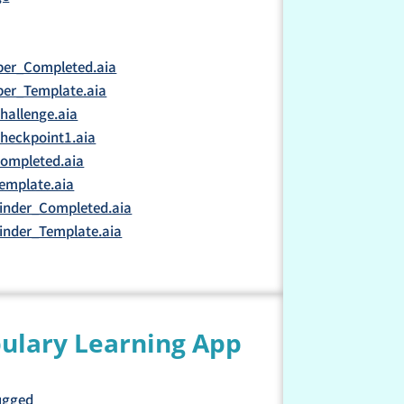
er_Completed.aia
er_Template.aia
allenge.aia
heckpoint1.aia
ompleted.aia
emplate.aia
nder_Completed.aia
nder_Template.aia
bulary Learning App
ugged