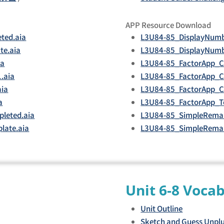
APP Resource Download
ted.aia
L3U84-85_DisplayNumb
te.aia
L3U84-85_DisplayNumb
ia
L3U84-85_FactorApp_Ch
.aia
L3U84-85_FactorApp_C
aia
L3U84-85_FactorApp_C
a
L3U84-85_FactorApp_T
leted.aia
L3U84-85_SimpleRemai
late.aia
L3U84-85_SimpleRemai
Unit 6-8 Voca
Unit Outline
Sketch and Guess Unpl