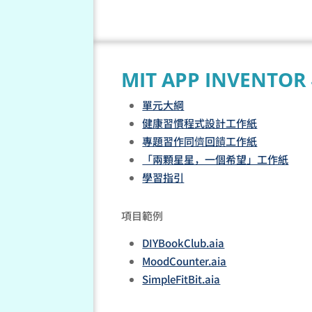
MIT APP INVENT
單元大綱
健康習慣程式設計工作紙
專題習作同儕回饋工作紙
「兩顆星星，一個希望」工作紙
學習指引
項目範例
DIYBookClub.aia
MoodCounter.aia
SimpleFitBit.aia