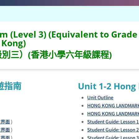
m (Level 3) (Equivalent to Grade
 Kong)
別三）(香港小學六年級課程)
遊指南
Unit 1-2 Hong
Unit Outline
HONG KONG LANDMAR
HONG KONG LANDMARK
文界面
)
Student Guide: Lesson 
文界面
)
Student Guide: Lesson 
文界面
)
Student Guide: Lesson 