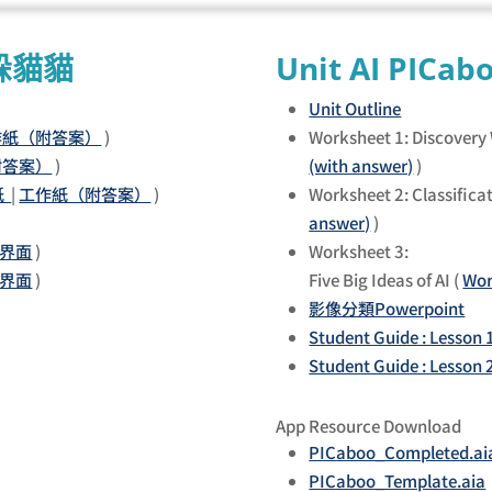
／躲貓貓
Unit AI PICab
Unit Outline
作紙（附答案）
)
Worksheet 1: Discovery
附答案）
)
(with answer)
)
紙
|
工作紙（附答案）
)
Worksheet 2: Classificat
answer)
)
界面
)
Worksheet 3:
界面
)
Five Big Ideas of AI (
Wor
影像分類Powerpoint
Student Guide : Lesson 
Student Guide : Lesson 
App Resource Download
PICaboo_Completed.ai
PICaboo_Template.aia