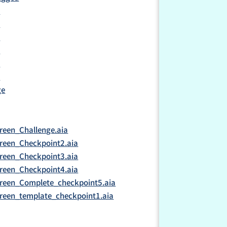
1
2
3
4
5
6
ge
een_Challenge.aia
reen_Checkpoint2.aia
reen_Checkpoint3.aia
reen_Checkpoint4.aia
reen_Complete_checkpoint5.aia
reen_template_checkpoint1.aia