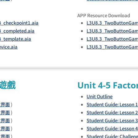
APP Resource Download
checkpoint1.aia
L3U8.3_TwoButtonGam
_completed.aia
L3U8.3_TwoButtonGam
_template.aia
L3U8.3_TwoButtonGam
vice.aia
L3U8.3_TwoButtonGame
」遊戲
Unit 4-5 Facto
Unit Outline
文界面
)
Student Guide: Lesson 
文界面
)
Student Guide: Lesson 
文界面
)
Student Guide: Lesson 
文界面
)
Student Guide: Lesson 
文界面
)
Student Guide: Challen