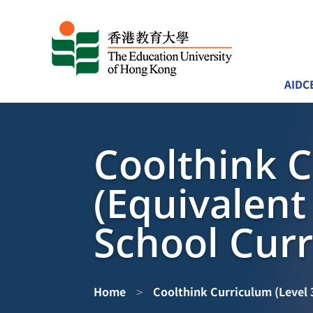
AIDC
Coolthink C
(Equivalent
School Cur
>
Home
Coolthink Curriculum (Level 