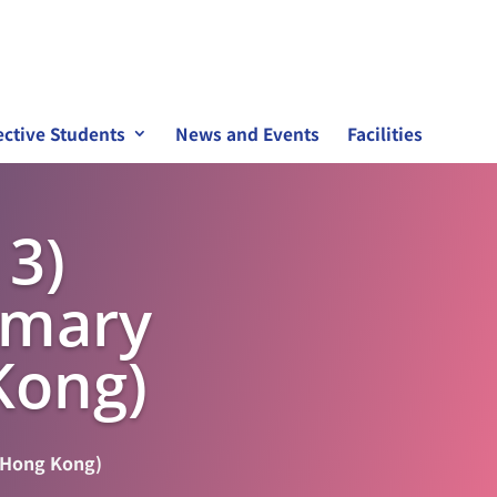
ctive Students
News and Events
Facilities
 3)
rimary
Kong)
n Hong Kong)