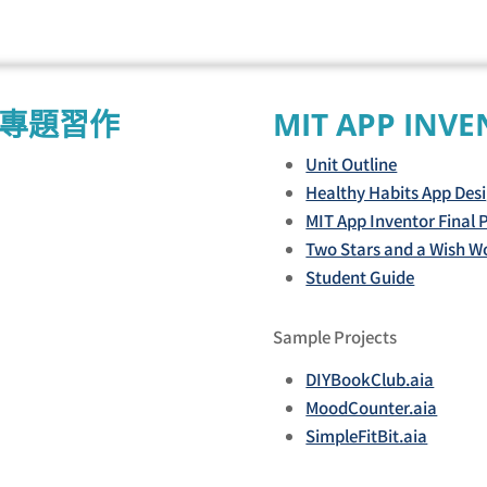
OR 專題習作
MIT APP INV
Unit Outline
Healthy Habits App Des
MIT App Inventor Final
Two Stars and a Wish W
Student Guide
Sample Projects
DIYBookClub.aia
MoodCounter.aia
SimpleFitBit.aia