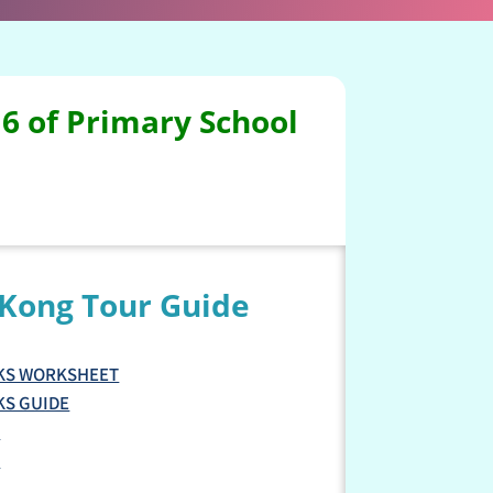
 6 of Primary School
 Kong Tour Guide
KS WORKSHEET
S GUIDE
1
2
3