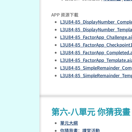
APP 資源下載
L3U84-85_DisplayNumber_Comple
L3U84-85_DisplayNumber_Templa
L3U84-85_FactorApp_Challenge.a
L3U84-85_FactorApp_Checkpoint1
L3U84-85_FactorApp_Completed.
L3U84-85_FactorApp_Template.ai
L3U84-85_SimpleRemainder_Comp
L3U84-85_SimpleRemainder_Temp
第六-八單元 你猜我畫
單元大綱
你猜我畫：課堂活動